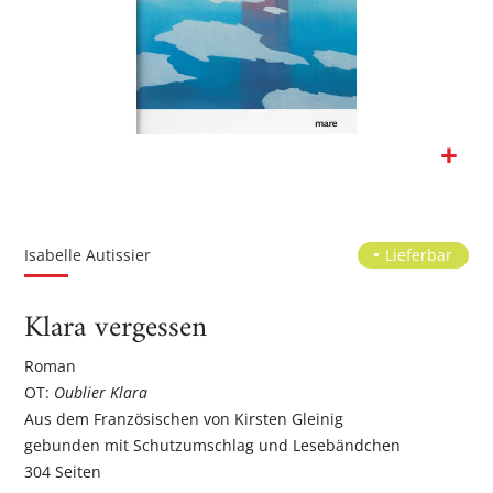
Zum
Anfang
der
Isabelle Autissier
Lieferbar
Bildgalerie
springen
Klara vergessen
Roman
OT:
Oublier Klara
Aus dem Französischen von Kirsten Gleinig
gebunden mit Schutzumschlag und Lesebändchen
304 Seiten