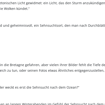
retonischen Licht gewidmet: ein Licht, das den Sturm anzukündige
ie Wolken kündet.“
ild und geheimnisvoll, ein Sehnsuchtsort, den man nach Durchblätt
in die Bretagne gefahren, aber vielen ihrer Bilder fehlt die Tiefe 
eich zu tun, oder seinen Fotos etwas Ähnliches entgegenzustellen
oder weckt es erst die Sehnsucht nach dem Ozean?“
n an langen Winterabenden im Gefühl der Sehnsucht nach dem n