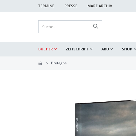
TERMINE
PRESSE
MARE ARCHIV
BÜCHER
ZEITSCHRIFT
ABO
SHOP
Bretagne
Zum
Ende
der
Bildgalerie
springen