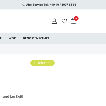
Abo-Service Tel.: +49 40 / 3007 35 36
Warenkorb
Artikel
0
CE
WOR
GENOSSENSCHAFT
Lieferbar
r
r und Jan Keith