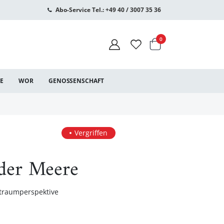
Abo-Service Tel.: +49 40 / 3007 35 36
Warenkorb
Artikel
0
CE
WOR
GENOSSENSCHAFT
Vergriffen
 der Meere
ltraumperspektive