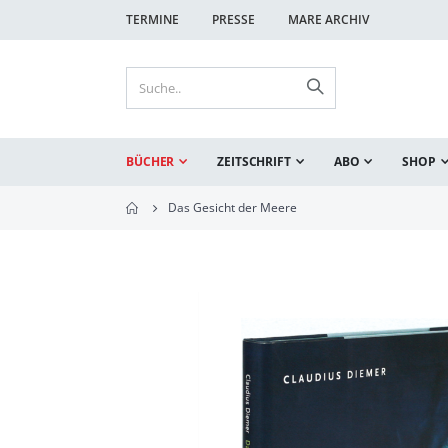
TERMINE
PRESSE
MARE ARCHIV
BÜCHER
ZEITSCHRIFT
ABO
SHOP
Das Gesicht der Meere
Zum
Ende
der
Bildgalerie
springen