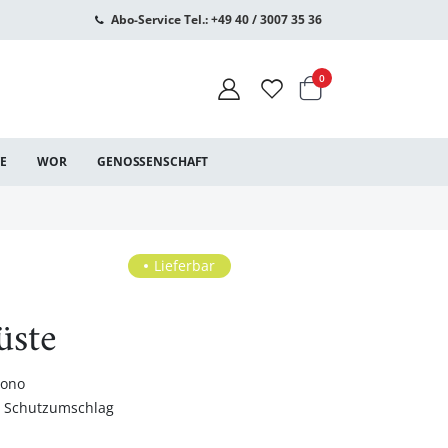
Abo-Service Tel.: +49 40 / 3007 35 36
Warenkorb
Artikel
0
CE
WOR
GENOSSENSCHAFT
Lieferbar
üste
uono
t Schutzumschlag