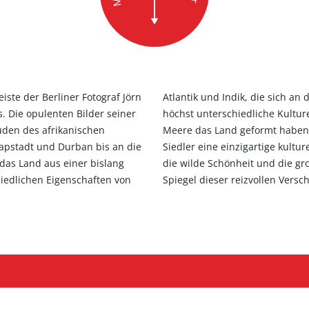
ste der Berliner Fotograf Jörn
effen, verbinden sich hier auch
. Die opulenten Bilder seiner
regenden Melange. So wie die
den des afrikanischen
e Völker und europäische
apstadt und Durban bis an die
- funden. Der starke Charakter,
as Land aus einer bislang
e Küsten Südafrikas sind ein
iedlichen Eigenschaften von
Spiegel dieser reizvollen Versc