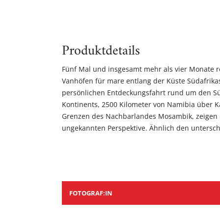
Produktdetails
Fünf Mal und insgesamt mehr als vier Monate rei
Atlantik und Indik, die sich an diesen Ufern tr
Vanhöfen für mare entlang der Küste Südafrikas
höchst unterschiedliche Kulturen zu einer auf
persönlichen Entdeckungsfahrt rund um den Sü
Meere das Land geformt haben, so haben afrikanisch
Kontinents, 2500 Kilometer von Namibia über K
Siedler eine einzigartige kulturelle Sprache ge
Grenzen des Nachbarlandes Mosambik, zeigen d
die wilde Schönheit und die großzügige Weite – di
ungekannten Perspektive. Ähnlich den untersch
FOTOGRAF:IN