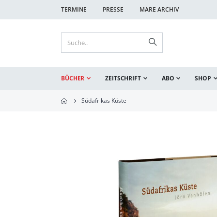
TERMINE
PRESSE
MARE ARCHIV
BÜCHER
ZEITSCHRIFT
ABO
SHOP
Südafrikas Küste
Zum
Ende
der
Bildgalerie
springen