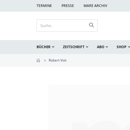
TERMINE
PRESSE
MARE ARCHIV
BÜCHER
ZEITSCHRIFT
ABO
SHOP
Robert Voit
Zum
Ende
der
Bildgalerie
springen