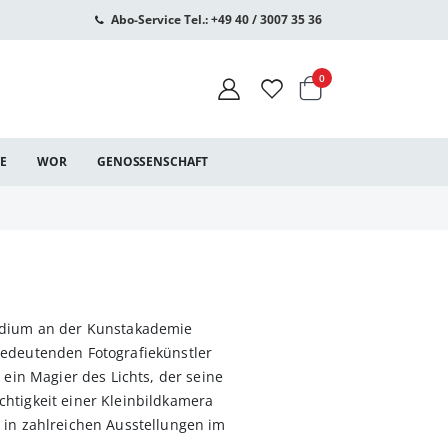
Abo-Service Tel.: +49 40 / 3007 35 36
Warenkorb
Artikel
0
CE
WOR
GENOSSENSCHAFT
udium an der Kunstakademie
bedeutenden Fotografiekünstler
t ein Magier des Lichts, der seine
htigkeit einer Kleinbildkamera
 in zahlreichen Ausstellungen im