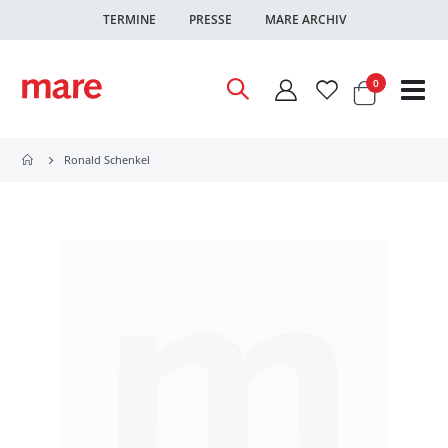
TERMINE
PRESSE
MARE ARCHIV
Warenkor
Artikel
0
Nav
ums
Ronald Schenkel
Zum
Ende
der
Bildgalerie
springen