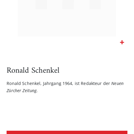
Zum
Anfang
der
Ronald Schenkel
Bildgalerie
springen
Ronald Schenkel, Jahrgang 1964, ist Redakteur der
Neuen
Zürcher Zeitung
.