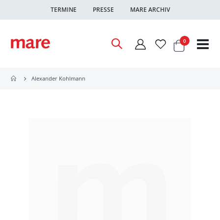
TERMINE
PRESSE
MARE ARCHIV
Warenkor
Artikel
0
Nav
ums
Alexander Kohlmann
Zum
Ende
der
Bildgalerie
springen