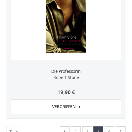
Die Professorin
Robert Stone
19,90 €
VERGRIFFEN
Seite
Seite
Zurück
Seite
Seite
Sie lesen gerade
Seite
Seit
Weit
1
2
3
4