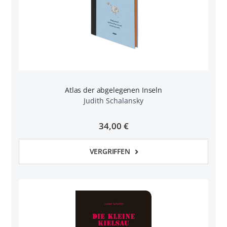
Atlas der abgelegenen Inseln
Judith Schalansky
34,00 €
VERGRIFFEN
n
l
rnen