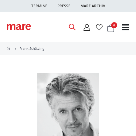
TERMINE
PRESSE
MARE ARCHIV
Warenkor
Artikel
0
Nav
ums
Frank Schätzing
Zum
Ende
der
Bildgalerie
springen