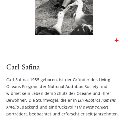
Zum
Anfang
der
Carl Safina
Bildgalerie
springen
Carl Safina, 1955 geboren, ist der Gründer des Living
Oceans Program der National Audubon Society und
widmet sein Leben dem Schutz der Ozeane und ihrer
Bewohner. Die Sturmvögel, die er in
Ein Albatros namens
Amelia
„packend und eindrucksvoll“ (
The New Yorker
)
porträtiert, beobachtet und erforscht er seit Jahrzehnten.