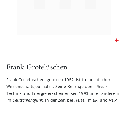
Zum
Anfang
der
Frank Grotelüschen
Bildgalerie
springen
Frank Grotelüschen, geboren 1962, ist freiberuflicher
Wissenschaftsjournalist. Seine Beiträge über Physik,
Technik und Energie erscheinen seit 1993 unter anderem
im
Deutschlandfunk
, in der
Zeit
, bei
Heise
, im
BR
, und
NDR
.