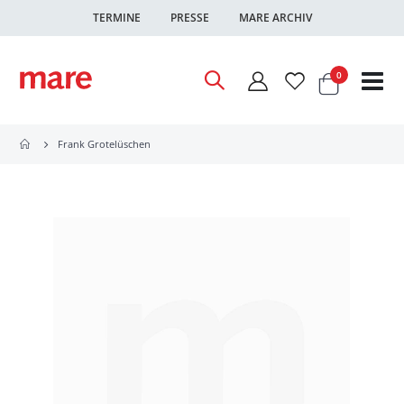
TERMINE
PRESSE
MARE ARCHIV
Warenkor
Artikel
0
Nav
ums
Frank Grotelüschen
Zum
Ende
der
Bildgalerie
springen