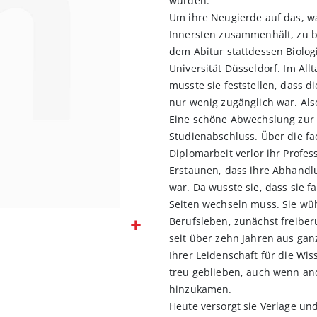
wurden.
Um ihre Neugierde auf das, w
Innersten zusammenhält, zu be
dem Abitur stattdessen Biolog
Universität Düsseldorf. Im All
musste sie feststellen, dass d
nur wenig zugänglich war. Also
Eine schöne Abwechslung zur 
Studienabschluss. Über die fac
Diplomarbeit verlor ihr Profes
Erstaunen, dass ihre Abhandl
war. Da wusste sie, dass sie f
Seiten wechseln muss. Sie wühl
Berufsleben, zunächst freiberu
seit über zehn Jahren aus gan
Ihrer Leidenschaft für die Wis
treu geblieben, auch wenn a
hinzukamen.
Heute versorgt sie Verlage un