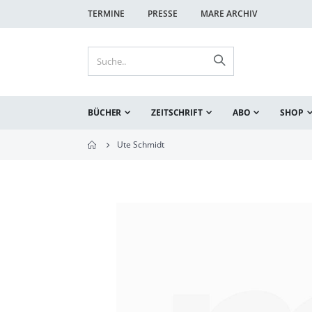
TERMINE
PRESSE
MARE ARCHIV
BÜCHER
ZEITSCHRIFT
ABO
SHOP
Ute Schmidt
Zum
Ende
der
Bildgalerie
springen