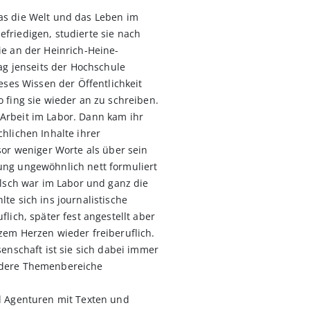
as die Welt und das Leben im
friedigen, studierte sie nach
ie an der Heinrich-Heine-
tag jenseits der Hochschule
ieses Wissen der Öffentlichkeit
 fing sie wieder an zu schreiben.
Arbeit im Labor. Dann kam ihr
hlichen Inhalte ihrer
sor weniger Worte als über sein
ung ungewöhnlich nett formuliert
alsch war im Labor und ganz die
te sich ins journalistische
flich, später fest angestellt aber
zem Herzen wieder freiberuflich.
senschaft ist sie sich dabei immer
ndere Themenbereiche
d Agenturen mit Texten und