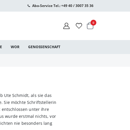
Abo-Service Tel.: +49 40 / 3007 35 36
Warenkorb
Artikel
0
CE
WOR
GENOSSENSCHAFT
b Ute Schmidt, als sie das
. Sie möchte Schriftstellerin
it entschlossen unter ihre
s wurde erstmal nichts, vor
hichten nie besonders lang