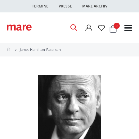
TERMINE
PRESSE
MARE ARCHIV
Warenkor
Artikel
0
Nav
ums
James Hamilton-Paterson
Zum
Ende
der
Bildgalerie
springen