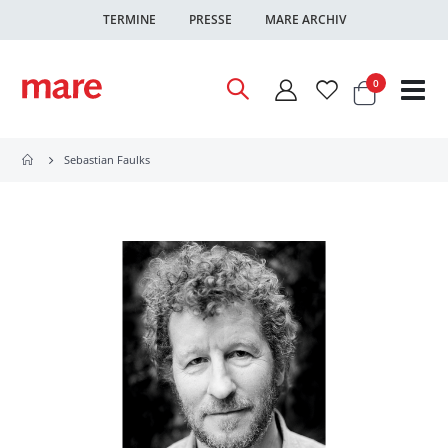
TERMINE
PRESSE
MARE ARCHIV
Warenkor
Artikel
0
Nav
ums
Sebastian Faulks
Zum
Ende
der
Bildgalerie
springen