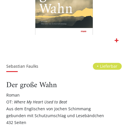
Zum
Anfang
der
Sebastian Faulks
Lieferbar
Bildgalerie
springen
Der große Wahn
Roman
OT:
Where My Heart Used to Beat
Aus dem Englischen von Jochen Schimmang
gebunden mit Schutzumschlag und Lesebändchen
432 Seiten