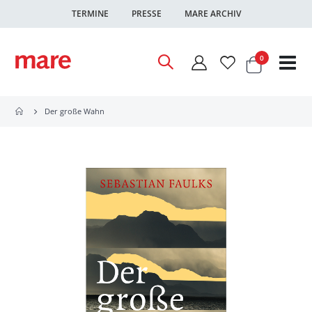
TERMINE
PRESSE
MARE ARCHIV
Warenkor
Artikel
0
Nav
ums
Der große Wahn
Zum
Ende
der
Bildgalerie
springen