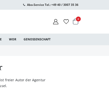
Abo-Service Tel.: +49 40 / 3007 35 36
Warenkorb
Artikel
0
CE
WOR
GENOSSENSCHAFT
r
st freier Autor der Agentur
ssel.