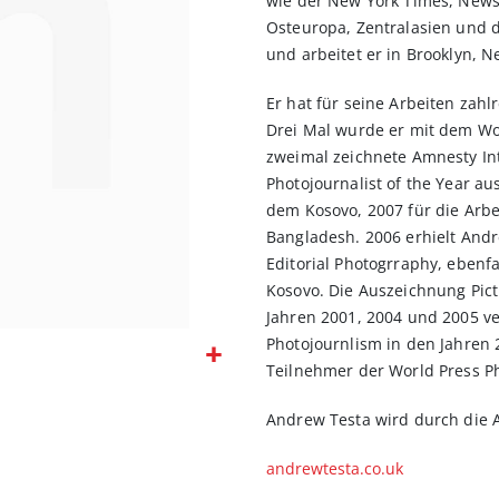
wie der New York Times, New
Osteuropa, Zentralasien und d
und arbeitet er in Brooklyn,
Er hat für seine Arbeiten zah
Drei Mal wurde er mit dem Wo
zweimal zeichnete Amnesty Int
Photojournalist of the Year au
dem Kosovo, 2007 für die Arbe
Bangladesh. 2006 erhielt Andr
Editorial Photogrraphy, ebenfa
Kosovo. Die Auszeichnung Pict
Jahren 2001, 2004 und 2005 ve
Photojournlism in den Jahren 
Teilnehmer der World Press Ph
Andrew Testa wird durch die A
andrewtesta.co.uk