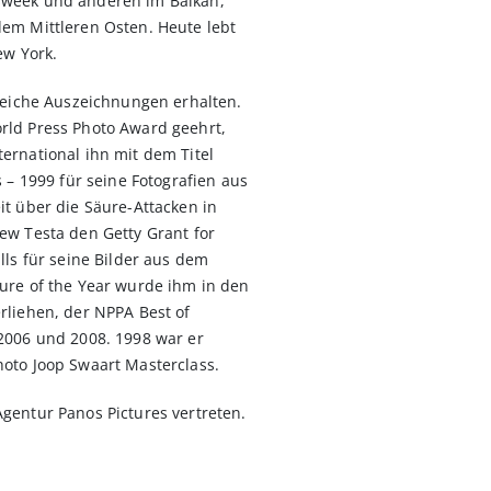
sweek und anderen im Balkan,
em Mittleren Osten. Heute lebt
 New York.
lreiche Auszeichnungen erhalten.
rld Press Photo Award geehrt,
ernational ihn mit dem Titel
s – 1999 für seine Fotografien aus
it über die Säure-Attacken in
ew Testa den Getty Grant for
lls für seine Bilder aus dem
ure of the Year wurde ihm in den
rliehen, der NPPA Best of
2006 und 2008. 1998 war er
oto Joop Swaart Masterclass.
gentur Panos Pictures vertreten.