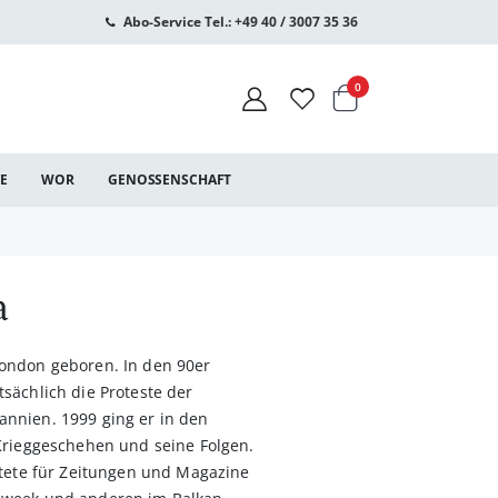
Abo-Service Tel.: +49 40 / 3007 35 36
Warenkorb
Artikel
0
CE
WOR
GENOSSENSCHAFT
a
ondon geboren. In den 90er
sächlich die Proteste der
nnien. 1999 ging er in den
Krieggeschehen und seine Folgen.
itete für Zeitungen und Magazine