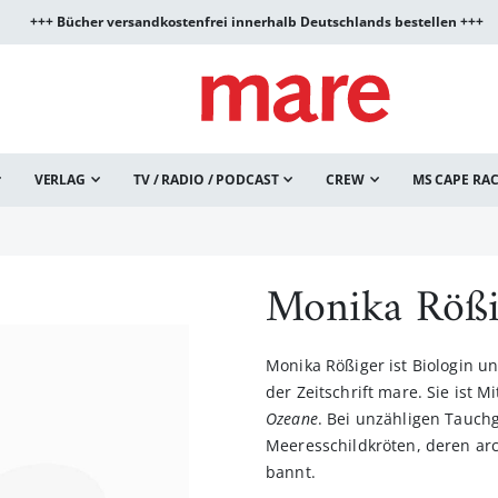
+++ Bücher versandkostenfrei innerhalb Deutschlands bestellen +++
VERLAG
TV / RADIO / PODCAST
CREW
MS CAPE RA
Monika Rößi
Monika Rößiger ist Biologin u
der Zeitschrift mare. Sie ist M
Ozeane
. Bei unzähligen Tauch
Meeresschildkröten, deren arc
bannt.