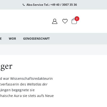
Abo-Service Tel.: +49 40 / 3007 35 36
Warenkorb
Artikel
0
CE
WOR
GENOSSENSCHAFT
ger
nd war Wissenschaftsredakteurin
itverfasserin des
Weltatlas der
gängen begegnete sie
haische Aura sie stets aufs Neue