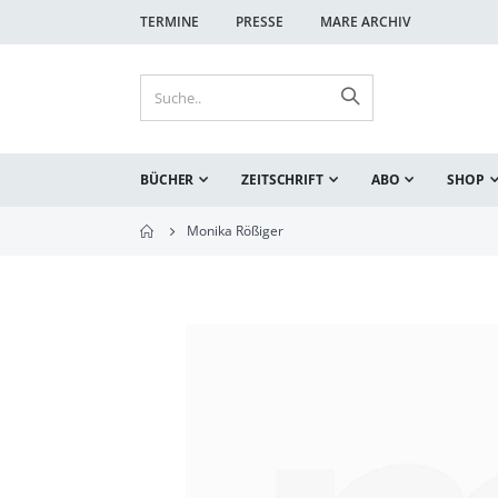
TERMINE
PRESSE
MARE ARCHIV
BÜCHER
ZEITSCHRIFT
ABO
SHOP
Monika Rößiger
Zum
Ende
der
Bildgalerie
springen