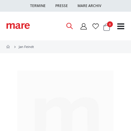
TERMINE
PRESSE
MARE ARCHIV
Warenkor
Artikel
0
Nav
ums
Jan Feindt
Zum
Ende
der
Bildgalerie
springen