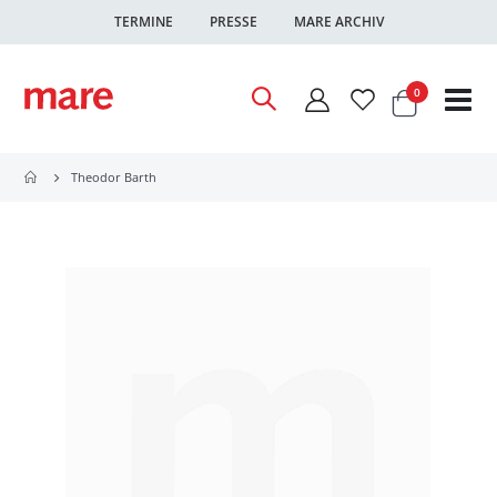
TERMINE
PRESSE
MARE ARCHIV
Warenkor
Artikel
0
Nav
ums
Theodor Barth
Zum
Ende
der
Bildgalerie
springen