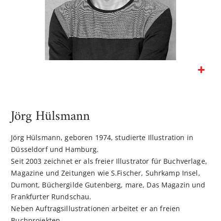
Zum
Anfang
der
Jörg Hülsmann
Bildgalerie
springen
Jörg Hülsmann, geboren 1974, studierte Illustration in
Düsseldorf und Hamburg.
Seit 2003 zeichnet er als freier Illustrator für Buchverlage,
Magazine und Zeitungen wie S.Fischer, Suhrkamp Insel,
Dumont, Büchergilde Gutenberg, mare, Das Magazin und
Frankfurter Rundschau.
Neben Auftragsillustrationen arbeitet er an freien
Buchprojekten.