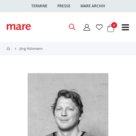
TERMINE
PRESSE
MARE ARCHIV
Warenkor
Artikel
0
Nav
ums
Jörg Hülsmann
Zum
Ende
der
Bildgalerie
springen