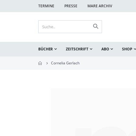
TERMINE
PRESSE
MARE ARCHIV
BÜCHER
ZEITSCHRIFT
ABO
SHOP
Cornelia Gerlach
Zum
Ende
der
Bildgalerie
springen