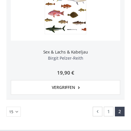
Sex & Lachs & Kabeljau
Birgit Pelzer-Reith
19,90 €
VERGRIFFEN
n
l
rnen
Seite
Seite
Zurück
Seite
Sie le
1
2