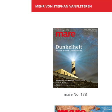
MEHR VON STEPHAN VANFLETEREN
mare No. 173