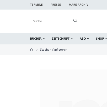
TERMINE
PRESSE
MARE ARCHIV
BÜCHER
ZEITSCHRIFT
ABO
SHOP
Stephan Vanfleteren
Zum
Ende
der
Bildgalerie
springen