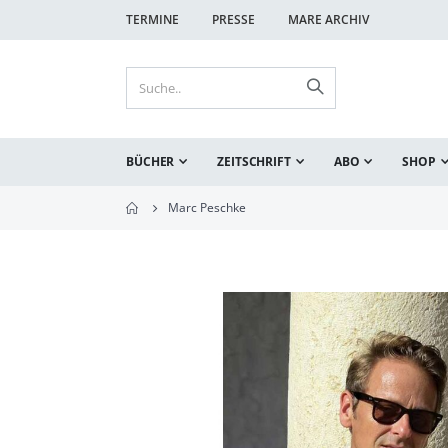
TERMINE
PRESSE
MARE ARCHIV
BÜCHER
ZEITSCHRIFT
ABO
SHOP
Marc Peschke
Zum
Ende
der
Bildgalerie
springen