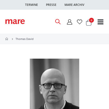
TERMINE
PRESSE
MARE ARCHIV
Warenkor
Artikel
0
Nav
ums
Thomas David
Zum
Ende
der
Bildgalerie
springen