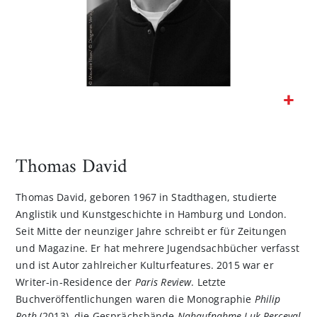
Zum
Anfang
der
Thomas David
Bildgalerie
springen
Thomas David, geboren 1967 in Stadthagen, studierte
Anglistik und Kunstgeschichte in Hamburg und London.
Seit Mitte der neunziger Jahre schreibt er für Zeitungen
und Magazine. Er hat mehrere Jugendsachbücher verfasst
und ist Autor zahlreicher Kulturfeatures. 2015 war er
Writer-in-Residence der
Paris Review
. Letzte
Buchveröffentlichungen waren die Monographie
Philip
Roth
(2013), die Gesprächsbände
Nahaufnahme Luk Perceval