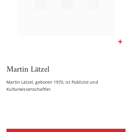
Zum
Anfang
der
Martin Lätzel
Bildgalerie
springen
Martin Lätzel, geboren 1970, ist Publizist und
Kulturwissenschaftler.