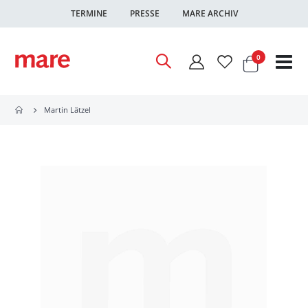
TERMINE
PRESSE
MARE ARCHIV
Warenkor
Artikel
0
Nav
ums
Martin Lätzel
Zum
Ende
der
Bildgalerie
springen