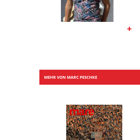
Zum
Anfang
der
Bildgalerie
springen
MEHR VON MARC PESCHKE