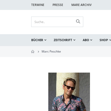
TERMINE
PRESSE
MARE ARCHIV
BÜCHER
ZEITSCHRIFT
ABO
SHOP
Marc Peschke
Zum
Ende
der
Bildgalerie
springen