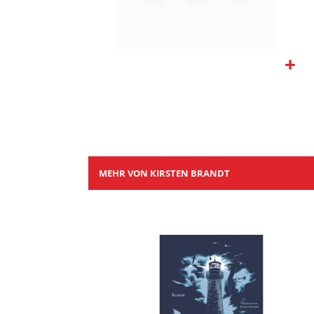
Zum
Anfang
der
Bildgalerie
springen
MEHR VON KIRSTEN BRANDT