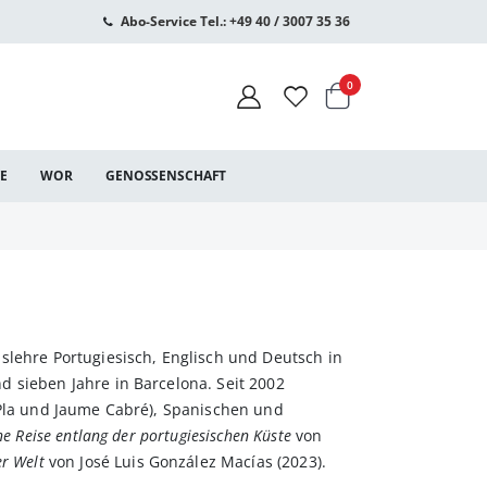
Abo-Service Tel.: +49 40 / 3007 35 36
Warenkorb
Artikel
0
CE
WOR
GENOSSENSCHAFT
slehre Portugiesisch, Englisch und Deutsch in
 sieben Jahre in Barcelona. Seit 2002
 Pla und Jaume Cabré), Spanischen und
ne Reise entlang der portugiesischen Küste
von
er Welt
von José Luis González Macías (2023).