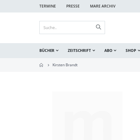
TERMINE
PRESSE
MARE ARCHIV
BÜCHER
ZEITSCHRIFT
ABO
SHOP
Kirsten Brandt
Zum
Ende
der
Bildgalerie
springen