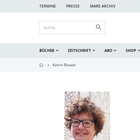
TERMINE
PRESSE
MARE ARCHIV
BÜCHER
ZEITSCHRIFT
ABO
SHOP
Katrin Blawat
Zum
Ende
der
Bildgalerie
springen