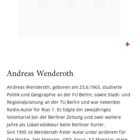
Zum
Anfang
der
Andreas Wenderoth
Bildgalerie
springen
Andreas Wenderoth, geboren am 25.6.1965, studierte
Politik und Geographie an der FU Berlin, sowie Stadt- und
Regionalplanung an der TU Berlin und war nebenbei
Radio-Autor für Rias 1. Es folgte ein zweijähriges
Volontariat bei der Berliner Zeitung und zwei weitere
Jahre als Lokalredakteur beim Berliner Kurier.
Seit 1995 ist Wenderoth freier Autor unter anderem für
Die Woche, Zeit-Magazin, GEO, Focus, SZ-Magazin, mare,