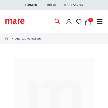
TERMINE
PRESSE
MARE ARCHIV
Warenkor
Artikel
0
Nav
ums
Andreas Wenderoth
Zum
Ende
der
Bildgalerie
springen