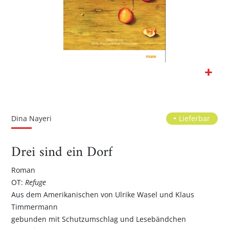
Zum
Anfang
der
Dina Nayeri
Lieferbar
Bildgalerie
springen
Drei sind ein Dorf
Roman
OT:
Refuge
Aus dem Amerikanischen von Ulrike Wasel und Klaus
Timmermann
gebunden mit Schutzumschlag und Lesebändchen