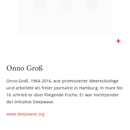
Zum
Anfang
der
Onno Groß
Bildgalerie
springen
Onno Groß, 1964-2016, war promovierter Meeresbiologe
und arbeitete als freier Journalist in Hamburg. In mare No.
16 schrieb er über Fliegende Fische. Er war Vorsitzender
der Initiative Deepwave.
www.deepwave.org