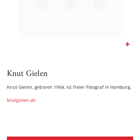
Zum
Anfang
der
Knut Gielen
Bildgalerie
springen
Knut Gielen, geboren 1964, ist freier Fotograf in Hamburg.
knutgielen.de