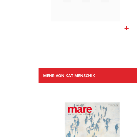
Zum
Anfang
der
Bildgalerie
springen
MEHR VON KAT MENSCHIK