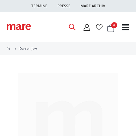
TERMINE
PRESSE
MARE ARCHIV
Warenkor
Artikel
0
Nav
ums
Darren Jew
Zum
Ende
der
Bildgalerie
springen