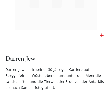
Zum
Anfang
der
Darren Jew
Bildgalerie
springen
Darren Jew hat in seiner 30-jährigen Karriere auf
Berggipfeln, in Wüstenebenen und unter dem Meer die
Landschaften und die Tierwelt der Erde von der Antarktis
bis nach Sambia fotografiert.