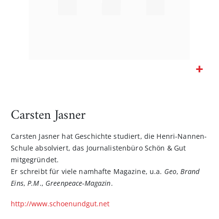
Zum
Anfang
der
Carsten Jasner
Bildgalerie
springen
Carsten Jasner hat Geschichte studiert, die Henri-Nannen-
Schule absolviert, das Journalistenbüro Schön & Gut
mitgegründet.
Er schreibt für viele namhafte Magazine, u.a.
Geo
,
Brand
Eins
,
P.M
.,
Greenpeace-Magazin
.
http://www.schoenundgut.net