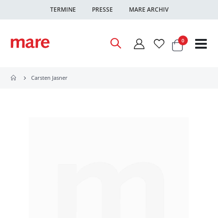
TERMINE
PRESSE
MARE ARCHIV
Warenkor
Artikel
0
Nav
ums
Carsten Jasner
Zum
Ende
der
Bildgalerie
springen