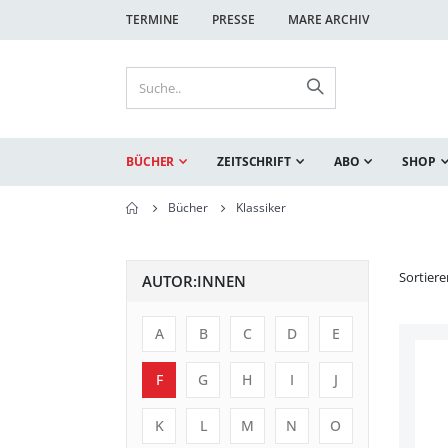
TERMINE
PRESSE
MARE ARCHIV
BÜCHER
ZEITSCHRIFT
ABO
SHOP
Bücher
Klassiker
Sortier
AUTOR:INNEN
A
B
C
D
E
F
G
H
I
J
K
L
M
N
O