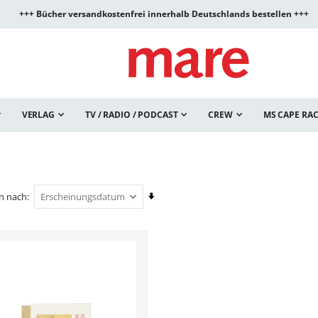
+++ Bücher versandkostenfrei innerhalb Deutschlands bestellen +++
VERLAG
TV / RADIO / PODCAST
CREW
MS CAPE RA
In
en nach
aufsteigender
Reihenfolge