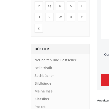
P
Q
R
S
T
U
V
W
X
Y
Z
BÜCHER
Co
Neuheiten und Bestseller
Belletristik
Sachbücher
Bildbände
Meine Insel
Klassiker
Anzeige
Pocket