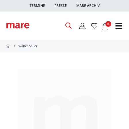
TERMINE
PRESSE
MARE ARCHIV
Warenkor
Artikel
0
Nav
ums
Walter Saller
Zum
Ende
der
Bildgalerie
springen