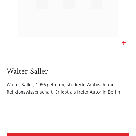
Zum
Anfang
der
Walter Saller
Bildgalerie
springen
Walter Saller, 1956 geboren, studierte Arabisch und
Religionswissenschaft. Er lebt als freier Autor in Berlin.