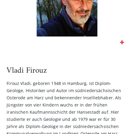
Zum
Anfang
der
Vladi Firouz
Bildgalerie
springen
Firouz Vladi, geboren 1948 in Hamburg, ist Diplom-
Geologe, Historiker und Autor im südniedersächsischen
Osterode am Harz und bekennender Inselliebhaber. Als
Jüngster von vier Kindern wuchs er in der frühen
iranischen Kaufmannsschicht der Hansestadt auf. Hier
studierte er auch Geologie und ab 1979 war er für 30
Jahre als Diplom-Geologe in der südniedersächsischen
Kommunalverwaltung im Landkreis Osterode am Harz