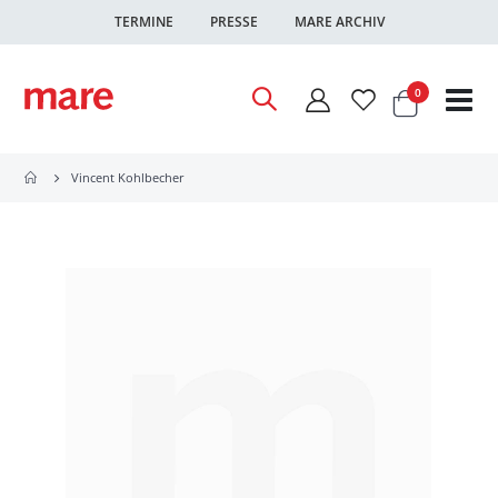
TERMINE
PRESSE
MARE ARCHIV
Warenkor
Artikel
0
Nav
ums
Vincent Kohlbecher
Zum
Ende
der
Bildgalerie
springen