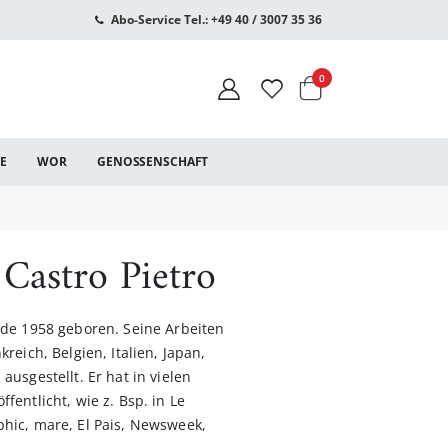
Abo-Service Tel.: +49 40 / 3007 35 36
Warenkorb
Artikel
0
CE
WOR
GENOSSENSCHAFT
Castro Pietro
rde 1958 geboren. Seine Arbeiten
reich, Belgien, Italien, Japan,
usgestellt. Er hat in vielen
entlicht, wie z. Bsp. in Le
hic, mare, El Pais, Newsweek,