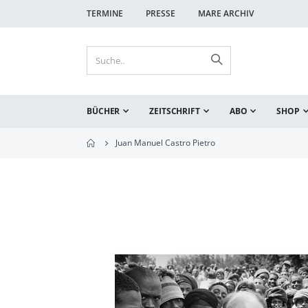
TERMINE
PRESSE
MARE ARCHIV
BÜCHER
ZEITSCHRIFT
ABO
SHOP
Juan Manuel Castro Pietro
Zum
Ende
der
Bildgalerie
springen