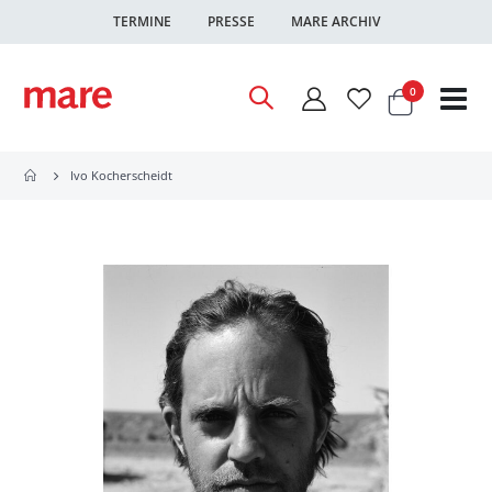
TERMINE
PRESSE
MARE ARCHIV
Warenkor
Artikel
0
Nav
ums
Ivo Kocherscheidt
Zum
Ende
der
Bildgalerie
springen