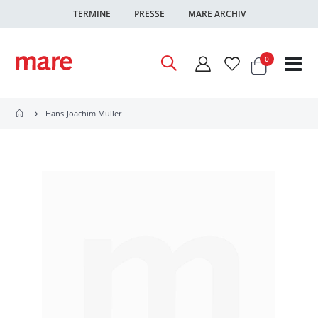
TERMINE
PRESSE
MARE ARCHIV
Warenkor
Artikel
0
Nav
ums
Hans-Joachim Müller
Zum
Ende
der
Bildgalerie
springen