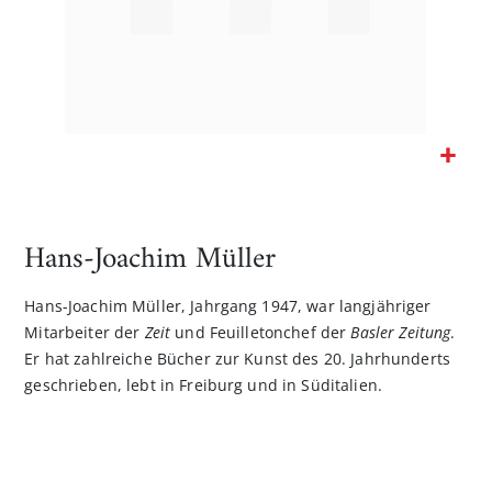
Zum
Anfang
der
Hans-Joachim Müller
Bildgalerie
springen
Hans-Joachim Müller, Jahrgang 1947, war langjähriger
Mitarbeiter der
Zeit
und Feuilletonchef der
Basler Zeitung
.
Er hat zahlreiche Bücher zur Kunst des 20. Jahrhunderts
geschrieben, lebt in Freiburg und in Süditalien.