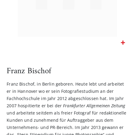
Zum
Anfang
der
Franz Bischof
Bildgalerie
springen
Franz Bischof, in Berlin geboren. Heute lebt und arbeitet
er in Hannover wo er sein Fotografiestudium an der
Fachhochschule im Jahr 2012 abgeschlossen hat. Im Jahr
2007 hospitierte er bei der
Frankfurter Allgemeinen Zeitung
und arbeitete seitdem als freier Fotograf für redaktionelle
Kunden und zunehmend für Auftraggeber aus dem
Unternehmens- und PR-Bereich. Im Jahr 2013 gewann er
das „Stern-Stipendium für junge Photographie“ und