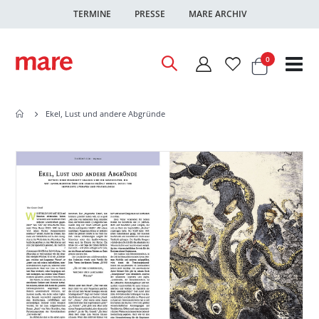
TERMINE
PRESSE
MARE ARCHIV
Warenkor
Artikel
0
Nav
ums
Ekel, Lust und andere Abgründe
Zum
Zum
Ende
Anfang
der
der
Bildgalerie
Bildgalerie
springen
springen