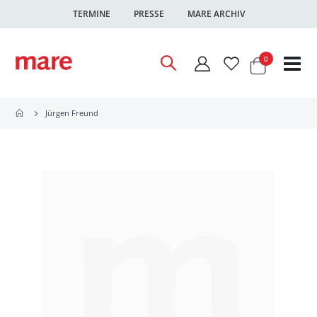
TERMINE
PRESSE
MARE ARCHIV
Warenkor
Artikel
0
Nav
ums
Jürgen Freund
Zum
Ende
der
Bildgalerie
springen