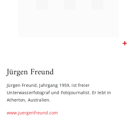
Zum
Anfang
der
Jürgen Freund
Bildgalerie
springen
Jürgen Freund, Jahrgang 1959, ist freier
Unterwasserfotograf und Fotojournalist. Er lebt in
Atherton, Australien.
www.juergenfreund.com