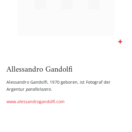
Zum
Anfang
der
Allessandro Gandolfi
Bildgalerie
springen
Alessandro Gandolfi, 1970 geboren, ist Fotograf der
Argentur
parallelozero
.
www.alessandrogandolfi.com