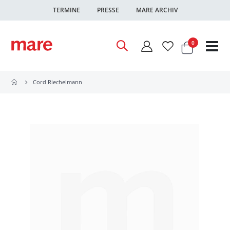
TERMINE
PRESSE
MARE ARCHIV
Warenkor
Artikel
0
Nav
ums
Cord Riechelmann
Zum
Ende
der
Bildgalerie
springen