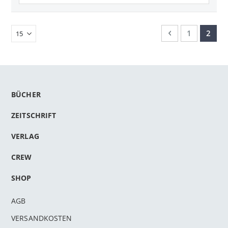
Seite
Seite
Zurück
Seite
Sie le
1
2
BÜCHER
ZEITSCHRIFT
VERLAG
CREW
SHOP
AGB
VERSANDKOSTEN