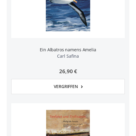
Ein Albatros namens Amelia
Carl Safina
26,90 €
VERGRIFFEN
n
l
rnen